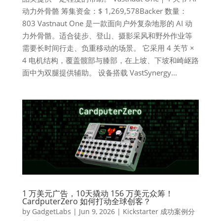
动力外骨骼 筹集资金：$ 1,269,578Backer 数量：
803 Vastnaut One 是一款面向户外复杂地形的 AI 动
力外骨骼。适合徒步、登山、摄影采风和野外作业等
需要长时间行走、负重移动的场景。 它采用 4 关节 ×
4 电机结构，覆盖髋部与膝部，在上坡、下坡和崎岖路
面中为双腿提供辅助。 设备搭载 VastSynergy...
1 万美元广告，10天撬动 156 万美元众筹！
CardputerZero 如何打动全球创客？
by
GadgetLabs
|
Jun 9, 2026
|
Kickstarter 成功案例分