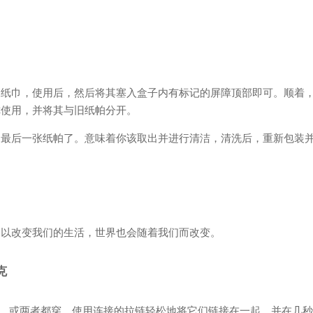
保纸巾，使用后，然后将其塞入盒子内有标记的屏障顶部即可。顺着
你使用，并将其与旧纸帕分开。
用最后一张纸帕了。意味着你该取出并进行清洁，清洗后，重新包装
为以改变我们的生活，世界也会随着我们而改变。
克
套，或两者都穿。使用连接的拉链轻松地将它们链接在一起，并在几