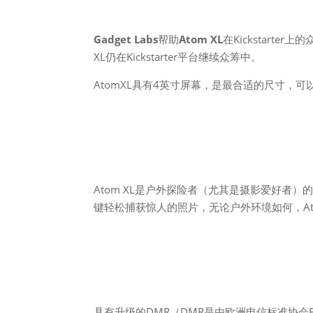
Gadget Labs
帮助
Atom XL
在Kickstarte
XL仍在Kickstarter平台继续众筹中。
AtomXL具有4英寸屏幕，是最合适的尺寸，
Atom XL是户外探险者（尤其是摄影爱好者
键轻松捕获惊人的照片，无论户外环境如何，At
具有升级的DMR（DMR是由欧洲电信标准协会