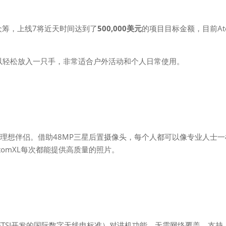
r上的众筹，上线7将近天时间达到了
500,000美元
的项目目标金额，目前At
可以轻松放入一只手，非常适合户外活动和个人日常使用。
）的理想伴侣。借助48MP三星后置摄像头，每个人都可以像专业人士
omXL每次都能提供高质量的照片。
ETSI开发的国际数字无线电标准）对讲机功能，无需网络覆盖，支持