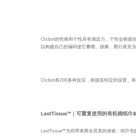
Clicbot的性格和个性具有感染力，个性会根
以构建自己的编码使它攀爬、跳舞、爬行甚至
Clicbot有200多种反应，根据其特定的设
LastTissue™ | 可重复使用的有机棉纸
LastTissue™为你带来两全其美的体验：