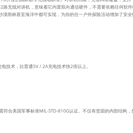
Z）和数字2路无线对讲机，意味着它内置双向通信硬件，不需要依赖任何软
沙漠雨林甚至海洋中都可实现，为你的任一户外探险活动增加了安全
快速充电技术，比普通5V / 2A充电技术快2倍以上。
防震符合美国军事标准MIL-STD-810G认证。不仅有坚固的内部结构