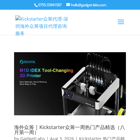
0755-33941587
hello@gadget-labs.com
海外众筹 | Kickstarter众筹一周热门产品精选（八
月第一周）
by
GadgetLabs
|
Aug 3, 2026
|
Kickstarter 热门产品精