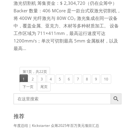
激光切割机 筹集资金：$ 2,304,720（仍在众筹中）
Backer 数量：406 MCore 是一款台式双激光切割机，
将 400W 光纤激光与 80W CO₂ 激光集成在同一设备
中，覆盖金属、亚克力、木材等多种材质加工。 设备
工作区域为 711×411mm，最高运行速度可达
1200mm/s；单次可切割最高 5mm 金属板材，以及
最高...
第1页，共22页
1
2
3
4
5
6
7
8
9
10
下一页
尾页
Search Button
Search
for:
推荐
年度总结 | Kickstarter 众筹2025年百万美元项目汇总