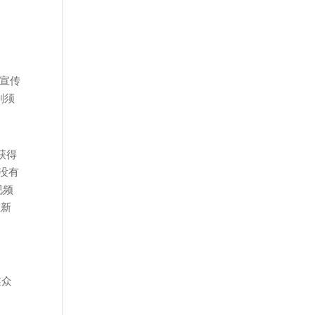
是宣传
剃须
经获得
没有
视频
重新
述众