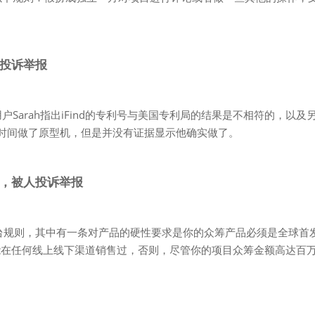
人投诉举报
ter用户Sarah指出iFind的专利号与美国专利局的结果是不相符的，以及
称花了3年时间做了原型机，但是并没有证据显示他确实做了。
货，被人投诉举报
要严格遵守平台规则，其中有一条对产品的硬性要求是你的众筹产品必须是全球首
能在任何线上线下渠道销售过，否则，尽管你的项目众筹金额高达百