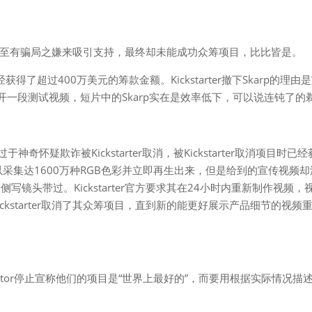
的方式甚至有骗局之嫌来吸引支持，最终却未能成功众筹项目，比比皆是。
已经获得了超过400万美元的筹款金额。Kickstarter撤下Skarp的理由
公开一段测试视频，短片中的Skarp实在是效率低下，可以说连钝了的
神奇怀疑欺诈被Kickstarter取消，被Kickstarter取消项目时已
采集达1600万种RGB色彩并立即再生出来，但是给到的宣传视频却
镜头带过。Kickstarter官方要求其在24小时内重新制作视频，
kstarter取消了其众筹项目，直到新的能更好展示产品细节的视频
Creator停止宣称他们的项目是“世界上最好的”，而要用根据实际情况描