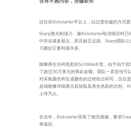
含有不雅内容，涉嫌欺诈
过往在Kickstarter平台上，以过度吹嘘
Skarp激光剃须刀，被Kickstarter取消项目时
中存在诸多疑点，而且缺乏证据。Skarp团队
刀都比它要利落许多。
能够再生任何色彩的Scribble水笔，由于由于其过于
了超过36万美元的筹款金额。团队一直宣传可以
对采集颜色和生成颜色的过程给出特写，仅仅是侧写
必须能够详细展示其拾取及再生色彩的过程。Kic
上传为止。
在去年，Kickstarter采取了相关措施，要求
筹项目。