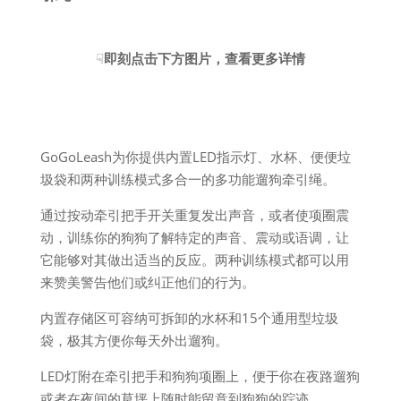
☟
即刻点击下方图片，查看更多详情
GoGoLeash为你提供内置LED指示灯、水杯、便便垃
圾袋和两种训练模式多合一的多功能遛狗牵引绳。
通过按动牵引把手开关重复发出声音，或者使项圈震
动，训练你的狗狗了解特定的声音、震动或语调，让
它能够对其做出适当的反应。两种训练模式都可以用
来赞美警告他们或纠正他们的行为。
内置存储区可容纳可拆卸的水杯和15个通用型垃圾
袋，极其方便你每天外出遛狗。
LED灯附在牵引把手和狗狗项圈上，便于你在夜路遛狗
或者在夜间的草坪上随时能留意到狗狗的踪迹。