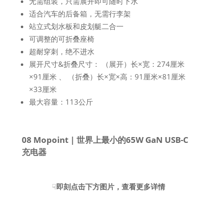
无需组装，只需展开即可随时下水
适合汽车的后备箱，无需行李架
站立式划水板和皮划艇二合一
可调整的可折叠座椅
超耐穿刺，绝不进水
展开尺寸&折叠尺寸： （展开）长×宽：274厘米
×91厘米 、 （折叠）长×宽×高：91厘米×81厘米
×33厘米
最大容量：113公斤
08 Mopoint | 世界上最小的65W GaN USB-C
充电器
☟
即刻点击下方图片，查看更多详情