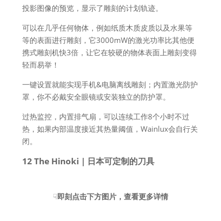
投影图像的预览，显示了雕刻的计划轨迹。
可以在几乎任何物体，例如纸质木质皮质以及水果等
等的表面进行雕刻，它3000mW的激光功率比其他便
携式雕刻机快3倍，让它在较硬的物体表面上雕刻变得
轻而易举！
一键设置就能实现手机&电脑离线雕刻；内置激光防护
罩，你不必戴安全眼镜或安装独立的防护罩。
过热监控，内置排气扇，可以连续工作8个小时不过
热，如果内部温度接近其热量阈值，Wainlux会自行关
闭。
12 The Hinoki | 日本可定制的刀具
☟
即刻点击下方图片，查看更多详情