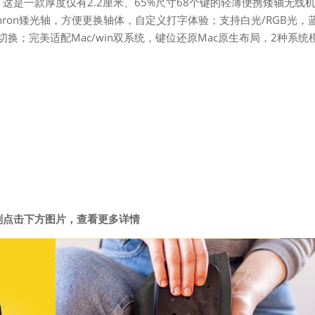
ter了，这是一款厚度仅有2.2厘米、65%尺寸68个键的轻薄便携矮轴无线
hron矮光轴，方便更换轴体，自定义打字体验；支持白光/RGB光，
切换；完美适配Mac/win双系统，键位还原Mac原生布局，2种系统
刻点击下方图片，查看更多详情