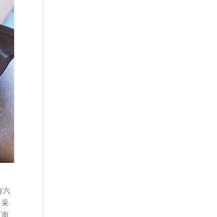
有六
；采
页面