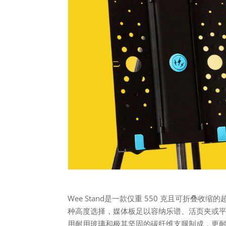
Wee Stand是一款仅重 550 克且可折
种高度选择，媒体板足以容纳乐谱、活页夹或
用耐用玻璃和极其坚固的碳纤维支腿制成，更