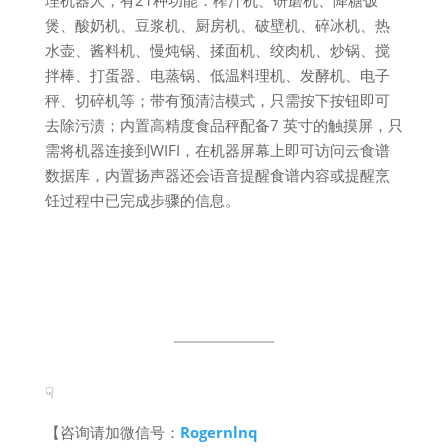
理机器人，有21种功能：榨汁机、研磨机、降糖饭
煲、酸奶机、豆浆机、厨房机、破壁机、碎冰机、热
水壶、酱料机、慢炖锅、揉面机、绞肉机、炒锅、搅
拌棒、打蛋器、电蒸锅、低温料理机、发酵机、电子
秤、切碎机等；带有预清洁模式，只需按下按钮即可
去除污渍；内置高精度食品秤配备7 英寸的触摸屏，只
需将机器连接到WIFI，在机器屏幕上即可访问云食谱
数据库，内置扬声器还会语音提醒食谱内容或提醒烹
饪过程中已完成步骤的信息。
☟
【咨询请加微信号：
Rogernlnq