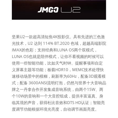
坚果U2一款超高清短焦4K投影仪。具有先进的三色激
光技术，U2 达到 114% BT.2020 色域，超越高端影院
IMAX的色彩；支持经典和LUNA OS两个双模式，
LUNA OS也就是陪伴模式，让你不看视频的时候可以
使用一些智能功能，比如天气时钟、提醒事项和自定
义屏幕主题等功能；板载HDR10，MEMC技术处理快
速移动场景中的模糊，刷新率为60Hz，配备3D观看模
式；配备 3600ANSI流明灯泡，仍然与世界十大音响品
牌之一丹拿合作开发集成音响系统，由两个15W、两
个10W的音响和一个大音腔组成，提供丰富逼真、身
临其境的声音，获得杜比音效和DTS HD认证；智能亮
度调节功能根据环境光亮度，自动调节画面亮度。