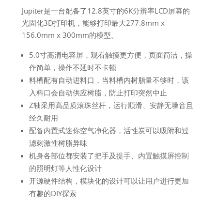
Jupiter是一台配备了12.8英寸的6K分辨率LCD屏幕的
光固化3D打印机，能够打印最大277.8mm x
156.0mm x 300mm的模型。
5.0寸高清电容屏，观看触摸更方便，页面简洁，操
作简单，操作不延时不卡顿
料槽配有自动进料口，当料槽内树脂量不够时，该
入料口会自动供应树脂，防止打印突然中止
Z轴采用高品质滚珠丝杆，运行顺滑、安静无噪音且
经久耐用
配备内置式迷你空气净化器，活性炭可以吸附和过
滤刺激性树脂异味
机身各部位都安装了把手及提手、内置触摸屏控制
的照明灯等人性化设计
开源硬件结构，模块化的设计可以让用户进行更加
有趣的DIY探索