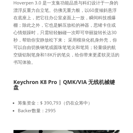
Hoverpen 3.0 是一支集功能品质与科幻设计于一身的
漂浮反重力自立笔。仿佛无重力般，以60度倾斜悬浮
在底座上，把它往办公室桌面上一放，瞬间科技感爆
棚；除此之外，它也是解压放松的神器，思绪卡住或
心情烦躁时，只需轻轻触碰一次即可华丽旋转长达30
秒，帮助你安静放松下来； 采用模块化机身外壳，你
可以自由切换钢笔或圆珠笔笔尖和笔筒；轻量级的航
空级铝制笔身和18K斤的笔尖，给你带来更柔软灵活的
书写体验。
Keychron K8 Pro | QMK/VIA 无线机械键
盘
筹集资金：$ 390,793（仍在众筹中）
Backer数量：2995