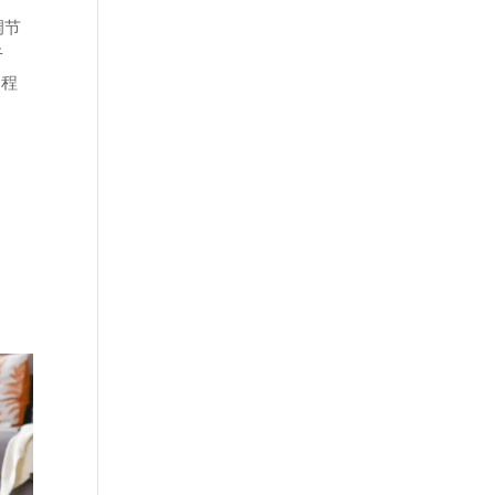
调节
于
编程