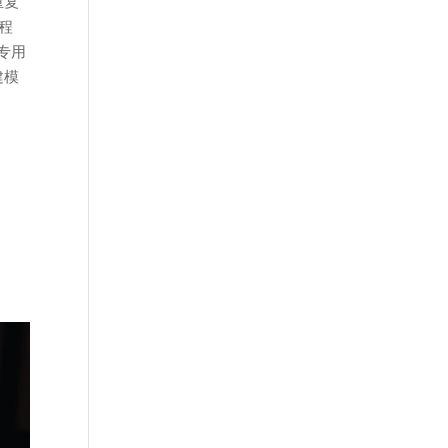
重复
程
专用
建模