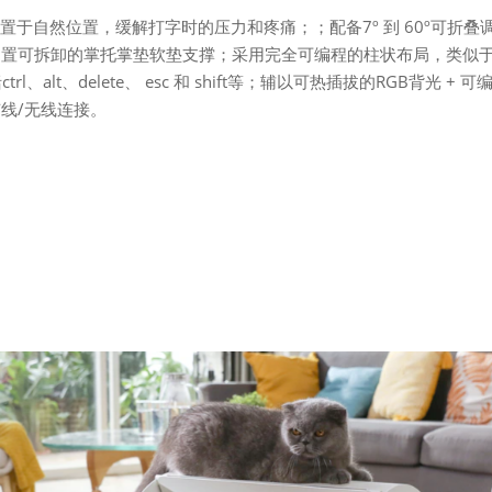
肩膀置于自然位置，缓解打字时的压力和疼痛；；配备7º 到 60º可折叠
内置可拆卸的掌托掌垫软垫支撑；采用完全可编程的柱状布局，类似
、alt、delete、 esc 和 shift等；辅以可热插拔的RGB背光 + 可
线/无线连接。