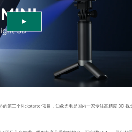
int 发起的第三个Kickstarter项目，知象光电是国内一家专注高精度 3D 