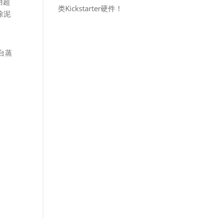
用超
类Kickstarter硬件！
除泥
台蒸