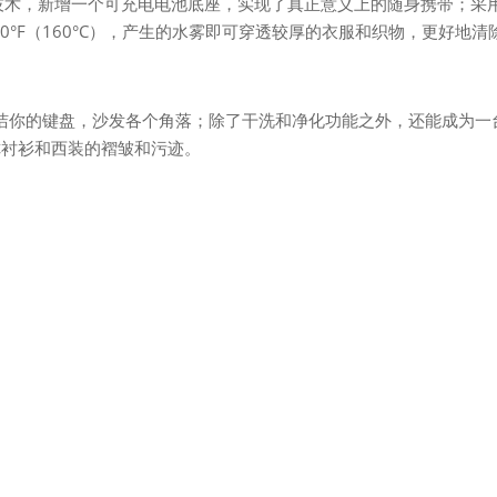
的无线技术，新增一个可充电电池底座，实现了真正意义上的随身携带；采
20°F（160°C），产生的水雾即可穿透较厚的衣服和织物，更好地清
可以清洁你的键盘，沙发各个角落；除了干洗和净化功能之外，还能成为一
你衬衫和西装的褶皱和污迹。