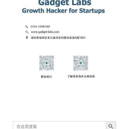
Search Button
Search
for: