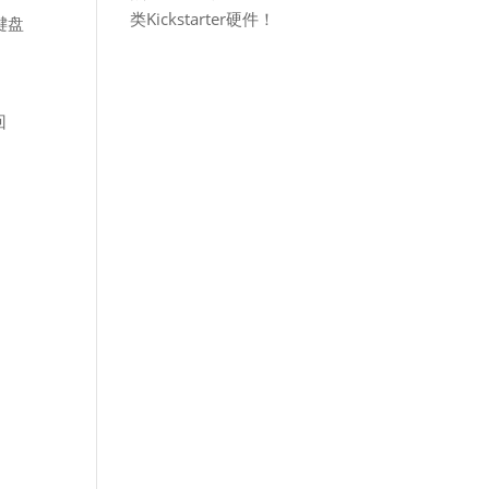
类Kickstarter硬件！
键盘
回