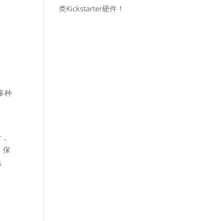
类Kickstarter硬件！
多种
计，
，保
电