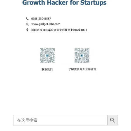
Search Button
Search
for: