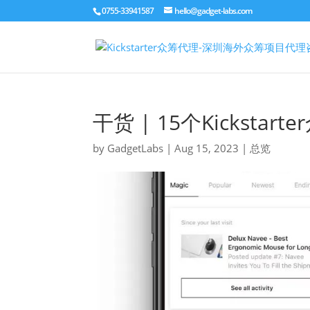
0755-33941587
hello@gadget-labs.com
干货 | 15个Kickst
by
GadgetLabs
|
Aug 15, 2023
|
总览