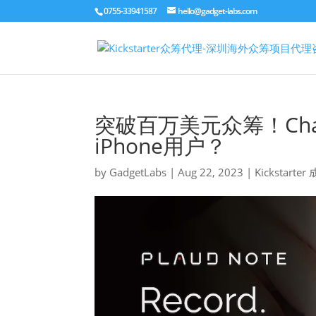
0755-33941587
hello@gadget-labs.com
突破百万美元众筹！Cha
iPhone用户？
by
GadgetLabs
|
Aug 22, 2023
|
Kickstart