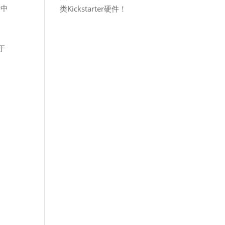
P中
类Kickstarter硬件！
于