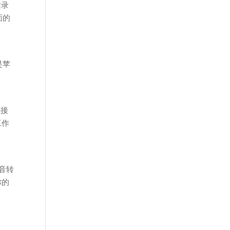
话录
面的
是苹
直接
工作
录音转
你的