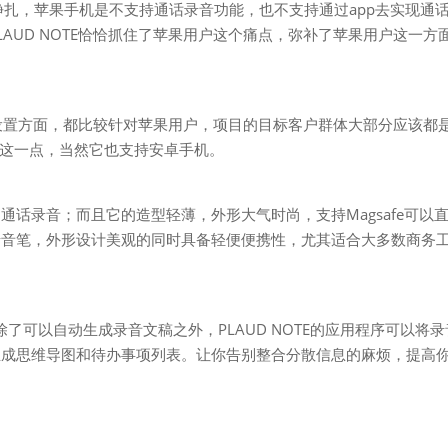
苦挣扎，苹果手机是不支持通话录音功能，也不支持通过app去实现通
AUD NOTE恰恰抓住了苹果用户这个痛点，弥补了苹果用户这一方
功能设置方面，都比较针对苹果用户，项目的目标客户群体大部分应该都
确说明这一点，当然它也支持安卓手机。
话录音；而且它的造型轻薄，外形大气时尚，支持Magsafe可以
录音笔，外形设计美观的同时具备轻便便携性，尤其适合大多数商务
务，除了可以自动生成录音文稿之外，PLAUD NOTE的应用程序可以将
生成思维导图和待办事项列表。让你告别整合分散信息的麻烦，提高