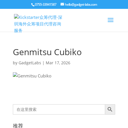
0755-33941587
hello@gadget-labs.com
Genmitsu Cubiko
by
GadgetLabs
|
Mar 17, 2026
Search Button
Search
for:
推荐