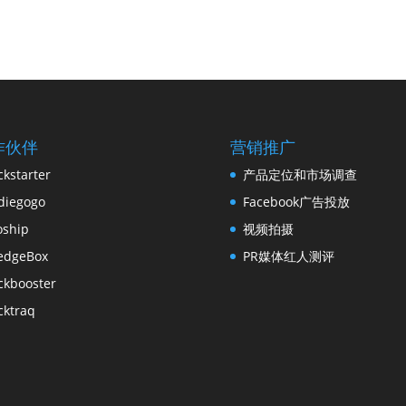
作伙伴
营销推广
ckstarter
产品定位和市场调查
diegogo
Facebook广告投放
oship
视频拍摄
edgeBox
PR媒体红人测评
ckbooster
cktraq