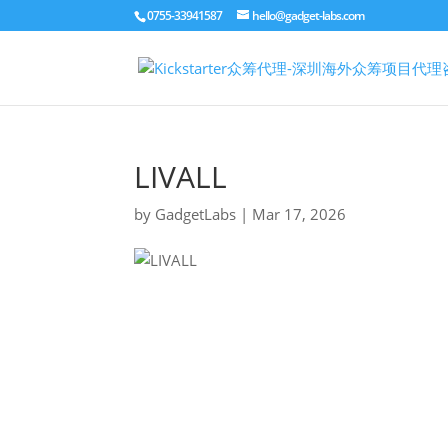
0755-33941587
hello@gadget-labs.com
LIVALL
by
GadgetLabs
|
Mar 17, 2026