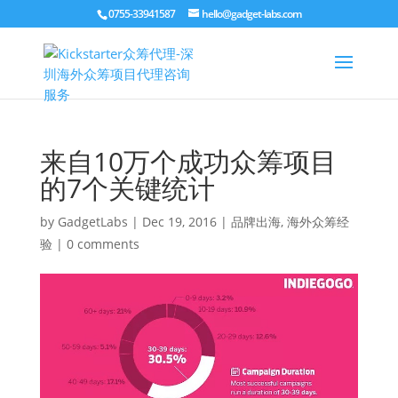
0755-33941587
hello@gadget-labs.com
来自10万个成功众筹项目
的7个关键统计
by
GadgetLabs
|
Dec 19, 2016
|
品牌出海
,
海外众筹经
验
|
0 comments