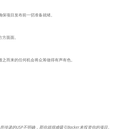
确保项目发布前一切准备就绪。
方方面面。
随之而来的任何机会将众筹做得有声有色。
传递的USP不明确，那你就很难吸引Backer来投资你的项目。