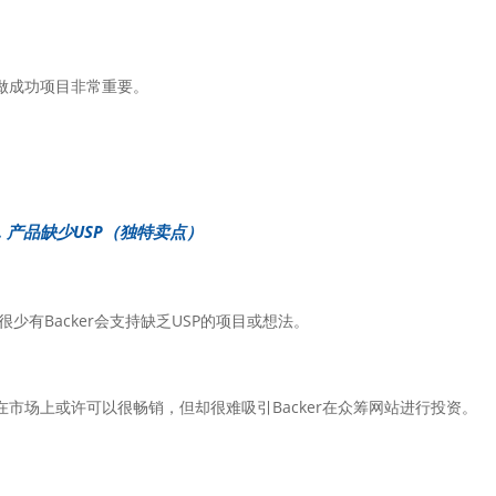
做成功项目非常重要。
1. 产品缺少USP（独特卖点）
，很少有Backer会支持缺乏USP的项目或想法。
市场上或许可以很畅销，但却很难吸引Backer在众筹网站进行投资。