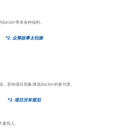
acker带来各种福利。
*2. 众筹故事太枯燥
战，影响项目形象,降低Backer的参与度。
*3. 项目没有规划
大量投入。