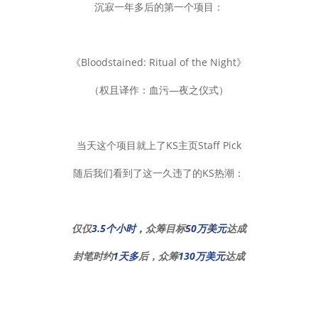
沉寂一年多后的第一个项目：
《Bloodstained: Ritual of the Night》
（权且译作：血污—夜之仪式）
当天这个项目就上了KS主页Staff Pick
随后我们看到了这一久违了的KS热潮：
仅仅
3.5个小时
，
众筹目标
50万美元
达成
封笔时约
1天多
后，众筹
130万美元
达成