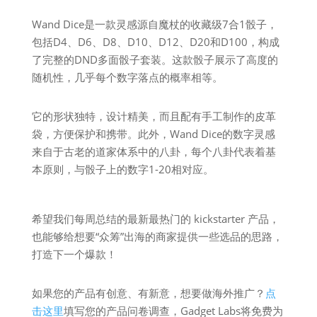
Wand Dice是一款灵感源自魔杖的收藏级7合1骰子，
包括D4、D6、D8、D10、D12、D20和D100，构成
了完整的DND多面骰子套装。这款骰子展示了高度的
随机性，几乎每个数字落点的概率相等。
它的形状独特，设计精美，而且配有手工制作的皮革
袋，方便保护和携带。此外，Wand Dice的数字灵感
来自于古老的道家体系中的八卦，每个八卦代表着基
本原则，与骰子上的数字1-20相对应。
希望我们每周总结的最新最热门的 kickstarter 产品，
也能够给想要“众筹”出海的商家提供一些选品的思路，
打造下一个爆款！
如果您的产品有创意、有新意，想要做海外推广？
点
击这里
填写您的产品问卷调查，Gadget Labs将免费为