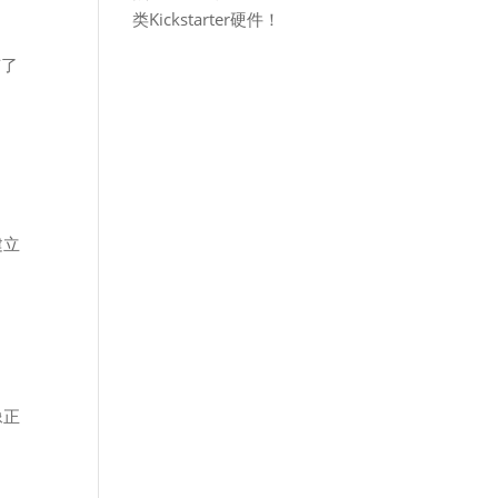
类Kickstarter硬件！
有了
建立
像正