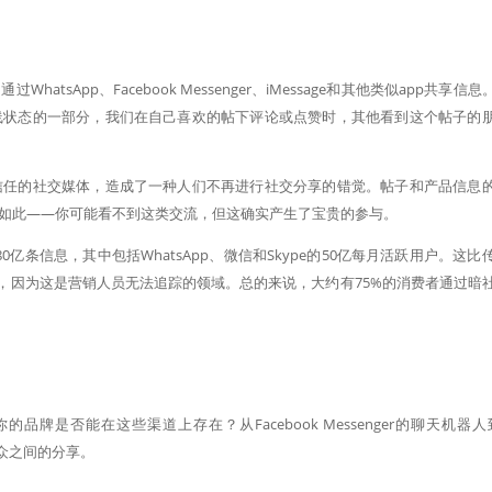
sApp、Facebook Messenger、iMessage和其他类似app共享信息
线状态的一部分，我们在自己喜欢的帖下评论或点赞时，其他看到这个帖子的
信任的社交媒体，造成了一种人们不再进行社交分享的错觉。帖子和产品信息
如此——你可能看不到这类交流，但这确实产生了宝贵的参与。
用户发送80亿条信息，其中包括WhatsApp、微信和Skype的50亿每月活跃用户。这比
”，因为这是营销人员无法追踪的领域。总的来说，大约有75%的消费者通过暗
牌是否能在这些渠道上存在？从Facebook Messenger的聊天机器人到
受众之间的分享。