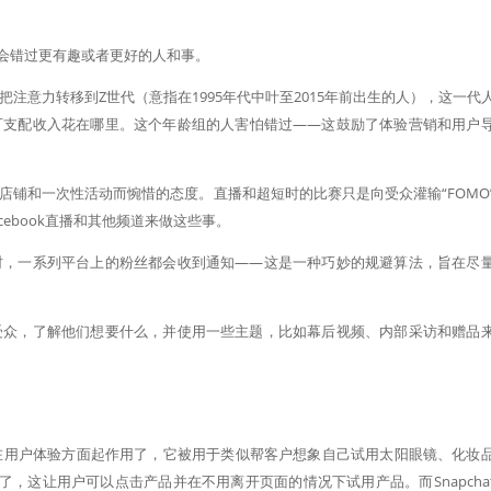
事，害怕会错过更有趣或者更好的人和事。
注意力转移到Z世代（意指在1995年代中叶至2015年前出生的人），这一代
可支配收入花在哪里。这个年龄组的人害怕错过——这鼓励了体验营销和用户
店铺和一次性活动而惋惜的态度。直播和超短时的比赛只是向受众灌输“FOMO
Facebook直播和其他频道来做这些事。
时，一系列平台上的粉丝都会收到通知——这是一种巧妙的规避算法，旨在尽
受众，了解他们想要什么，并使用一些主题，比如幕后视频、内部采访和赠品
 ）已经开始在用户体验方面起作用了，它被用于类似帮客户想象自己试用太阳眼镜、化妆
广告了，这让用户可以点击产品并在不用离开页面的情况下试用产品。而Snapcha