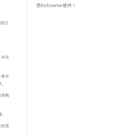
类Kickstarter硬件！
样的工
，从社
一条从
事。
放弃购
果。
你的受