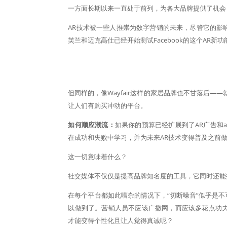
一方面长期以来一直处于前列，为各大品牌提供了机会
AR技术被一些人推崇为数字营销的未来，尽管它的影
芙兰和迈克高仕已经开始测试Facebook的这个AR新功
但同样的，像Wayfair这样的家居品牌也不甘落后——
让人们有购买冲动的平台。
如何顺应潮流：
如果你的预算已经扩展到了AR广告和
在成功和失败中学习，并为未来AR技术变得普及之前
这一切意味着什么？
社交媒体不仅仅是提高品牌知名度的工具，它同时还能
在每个平台都如此嘈杂的情况下，“切断噪音”似乎是
以做到了。营销人员不应该广撒网，而应该多花点功
才能变得个性化且让人觉得真诚呢？