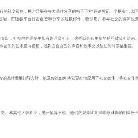
行的社交策略，用户只要在各大品牌分享的帖子下方“评论标记一个朋友”，就
智能，而随着平台打击点赞和分享的垃圾邮件，吸引用户参与社交的诱饵也
告支出，社交内容需要更加有趣且吸引人，这样就会有更多的粉丝被吸引进来
ebook创作的艺术竖向视频，找到适合自己的声音和故事比以往任何时候都重要。
想你的品牌发展指导方针，以及你该如何将它更好地应用于社交媒体，将社交作
出奇。和其他大牌相比，抛开预算不说，他们的观众比那些唱歌跳舞的明星粉