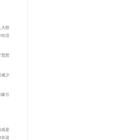
人大部
导向活
”思想
量减少
来吸引
品或是
t在这