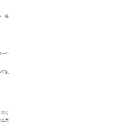
X、丝
造一个
你可以
，就可
怎么做