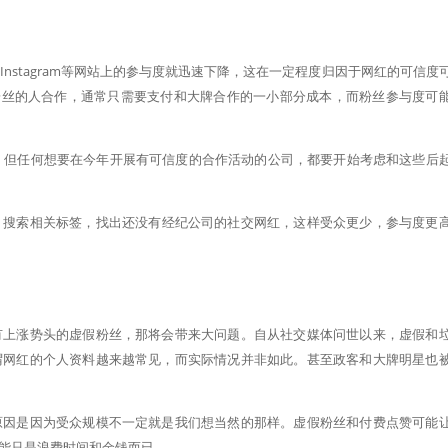
nstagram等网站上的参与度就迅速下降，这在一定程度归因于网红的可信度
0名粉丝的人合作，通常只需要支付和大牌合作的一小部分成本，而粉丝参与度可
一顾，但任何想要在今年开展有可信度的合作活动的公司，都要开始考虑和这些后
，搜索相关标签，找出还没有经纪公司的社交网红，这样受众更少，参与度更
有上涨势头的虚假粉丝，那将会带来大问题。自从社交媒体问世以来，虚假和
谓网红的个人资料越来越常见，而实际情况并非如此。甚至政客和大牌明星也
原因是因为受众规模不一定就是我们想当然的那样。虚假粉丝和付费点赞可能
能只是浪费时间和金钱而已。