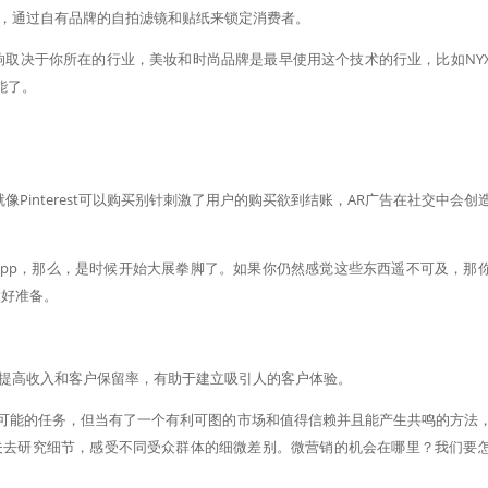
，通过自有品牌的自拍滤镜和贴纸来锁定消费者。
响取决于你所在的行业，美妆和时尚品牌是最早使用这个技术的行业，比如NY
能了。
就像Pinterest可以购买别针刺激了用户的购买欲到结账，AR广告在社交中会创
app，那么，是时候开始大展拳脚了。如果你仍然感觉这些东西遥不可及，那
做好准备。
提高收入和客户保留率，有助于建立吸引人的客户体验。
不可能的任务，但当有了一个有利可图的市场和值得信赖并且能产生共鸣的方法
夫去研究细节，感受不同受众群体的细微差别。微营销的机会在哪里？我们要