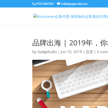
0755-33941587
hello@gadget-labs.com
品牌出海 | 2019年
by
GadgetLabs
|
Jun 10, 2019
|
总览
|
0 com