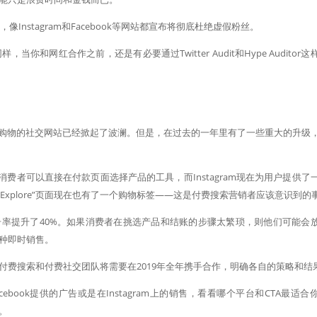
Instagram和Facebook等网站都宣布将彻底杜绝虚假粉丝。
你和网红合作之前，还是有必要通过Twitter Audit和Hype Auditor这
可以结账，可购物的社交网站已经掀起了波澜。但是，在过去的一年里有了一些重大的升级
”，这是一款消费者可以直接在付款页面选择产品的工具，而Instagram现在为用户提供了
Explore”页面现在也有了一个购物标签——这是付费搜索营销者应该意识到的
零售网站的点击率提升了40%。如果消费者在挑选产品和结账的步骤太繁琐，则他们可能会
种即时销售。
付费搜索和付费社交团队将需要在2019年全年携手合作，明确各自的策略和结
book提供的广告或是在Instagram上的销售，看看哪个平台和CTA最适合
。