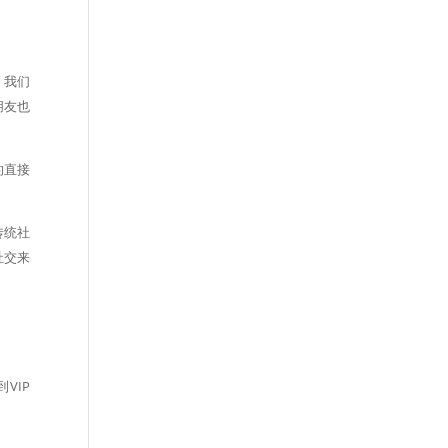
。我们
朋友也
的直接
传统社
社交来
VIP