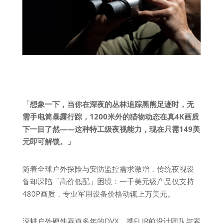
「想象一下，当你在深夜的丛林追踪黑熊足迹时，无
需手电筒暴露行踪，1200米外的猎物动态在真4K画质
下一目了然——这种特工级夜视能力，现在只需149美
元即可解锁。」
随着全球户外探险与安防监控需求激增，传统夜视设
备却深陷「高价低配」困境：一千美元级产品仅支持
480P画质，专业军用设备价格动辄上万美元。
深耕户外硬件赛道多年的DVX，携FLIR前设计团队与索