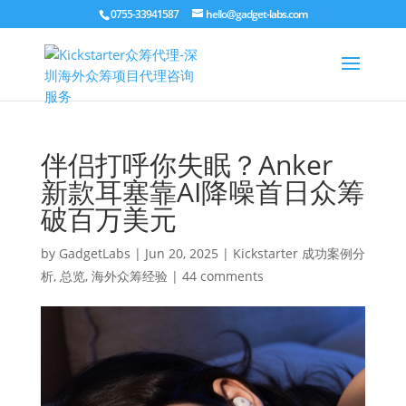
0755-33941587
hello@gadget-labs.com
伴侣打呼你失眠？Anker
新款耳塞靠AI降噪首日众筹
破百万美元
by
GadgetLabs
|
Jun 20, 2025
|
Kickstarter 成功案例分
析
,
总览
,
海外众筹经验
|
44 comments