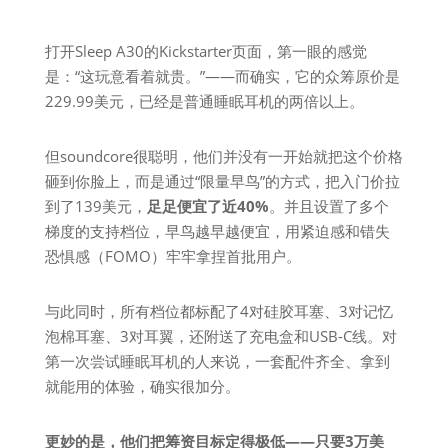
打开Sleep A30的Kickstarter页面，第一眼的感觉
是：“这玩意看着就贵。”——而确实，它的众筹原价是
229.99美元，已经是普通睡眠耳机的两倍以上。
但soundcore很聪明，他们并没有一开始就把这个价格
砸到你脸上，而是通过“限量早鸟”的方式，把入门价拉
到了139美元，
足足便宜了近40%
。并且设置了多个
梯度的支持档位，早鸟越早越便宜，用紧迫感和错失
恐惧感（FOMO）牢牢拿捏首批用户。
与此同时，所有档位都标配了4对硅胶耳塞、3对记忆
泡棉耳塞、3对耳翼，还附送了充电盒和USB-C线。对
第一次尝试睡眠耳机的人来说，一套配件齐全、拿到
就能用的体验，确实很加分。
更妙的是，他们把筹资目标定得极低——只要3万美