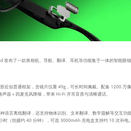
id 发布了一款将相机、导航、翻译、耳机等功能集于一体的智能眼
能眼镜，外形近似普通框架，含镜片仅重 49g，可长时间佩戴。配备 1200 万
声器＋四麦克风降噪，带来 Hi‑Fi 开耳音质与清晰通话。
翻译及 5 种语言离线翻译，还支持物体识别、文本翻译、数学题解等交互功
小时（拍摄约 40 分钟），可选 3000mAh 充电盒支持约 10 次补电