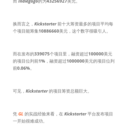
而
Indiegogo
的为
43256927
美元。
换而言之，
Kickstarter
前十大筹资最多的项目平均每
个项目能筹集
10886660
美元，这个数字很吸引人。
而在发布的
339075
个项目里，融资超过
100000
美元
的项目位列前
1%
，融资超过
1000000
美元的项目位列
前
0.06%
。
可见，
Kickstarter
的项目筹资总额巨大。
凭
GL
的实战经验来看，在
Kickstarter
平台发布项目
一开始很难成功。