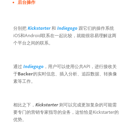
后台操作
分别把
Kickstarter
和
Indiegogo
跟它们的操作系统
iOS和Android联系在一起比较，就能很容易理解这两
个平台之间的联系。
通过
Indiegogo
，用户可以使用公共API，进行接收关
于
Backer
的实时信息、插入分析、追踪数据、转换像
素等工作。
相比之下，
Kickstarter
则可以完成更加复杂的可能需
要专门的营销专家指导的业务，这恰恰是Kickstarter的
优势。