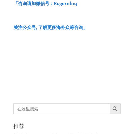
「咨询请加微信号​：
Rogernlnq
关注公众号, 了解更多海外众筹咨询」
Search Button
Search
for:
推荐