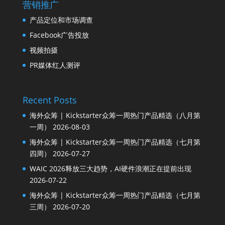
营销推广
产品定位和市场调查
Facebook广告投放
视频拍摄
PR媒体红人测评
Recent Posts
海外众筹 | Kickstarter众筹一周热门产品精选（八月第
一周）
2026-08-03
海外众筹 | Kickstarter众筹一周热门产品精选（七月第
四周）
2026-07-27
WAIC 2026释放三大趋势，AI硬件浪潮正在提前出现
2026-07-22
海外众筹 | Kickstarter众筹一周热门产品精选（七月第
三周）
2026-07-20