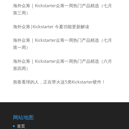
海外众筹 | Kickstarter众筹一周热门产品精选（七月
第三周）
海外众筹|Kickstarter 今夏功能更新解读
海外众筹 | Kickstarter众筹一周热门产品精选（七月
第一周）
海外众筹 | Kickstarter众筹一周热门产品精选（六月
第四周）
熬夜看球的人，正在带火这5类Kickstarter硬件！
网站地图
首页