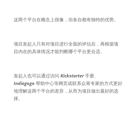
这两个平台在概念上很像，但各自都有独特的优势。
项目发起人只有对项目进行全面的评估后，再根据项
目内在的具体情况才能判断哪个平台更合适。
发起人也可以通过访问
Kickstarter
手册、
Indiegogo
帮助中心等网页或联系众筹专家的方式更好
地理解这两个平台的差异，从而为项目做出最好的选
择。