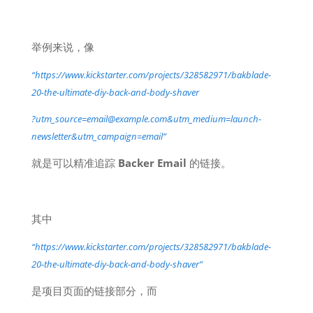
举例来说，像
“https://www.kickstarter.com/projects/328582971/bakblade-
20-the-ultimate-diy-back-and-body-shaver
?utm_source=email@example.com&utm_medium=launch-
newsletter&utm_campaign=email”
就是可以精准追踪
Backer Email
的链接。
其中
“https://www.kickstarter.com/projects/328582971/bakblade-
20-the-ultimate-diy-back-and-body-shaver”
是项目页面的链接部分，而