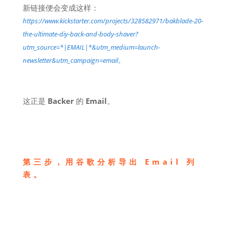
新链接便会变成这样：
https://www.kickstarter.com/projects/328582971/bakblade-20-
the-ultimate-diy-back-and-body-shaver?
utm_source=*|EMAIL|*&utm_medium=launch-
newsletter&utm_campaign=email。
这正是
Backer
的
Email
。
第三步，用谷歌分析导出 Email 列
表。